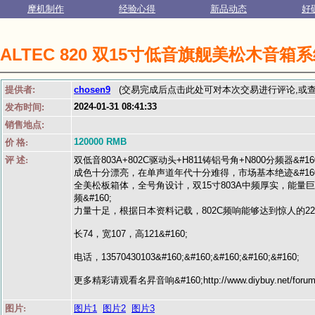
摩机制作
经验心得
新品动态
好
ALTEC 820 双15寸低音旗舰美松木音箱
提供者:
chosen9
(交易完成后点击此处可对本次交易进行评论,或查
2024-01-31 08:41:33
发布时间:
销售地点:
120000 RMB
价 格:
评 述:
双低音803A+802C驱动头+H811铸铝号角+N800分频器&#16
成色十分漂亮，在单声道年代十分难得，市场基本绝迹&#160
全美松板箱体，全号角设计，双15寸803A中频厚实，能量
频&#160;
力量十足，根据日本资料记载，802C频响能够达到惊人的22K&
长74，宽107，高121&#160;
电话，13570430103&#160;&#160;&#160;&#160;&#160;
更多精彩请观看名昇音响&#160;http://www.diybuy.net/forumdis
图片:
图片1
图片2
图片3