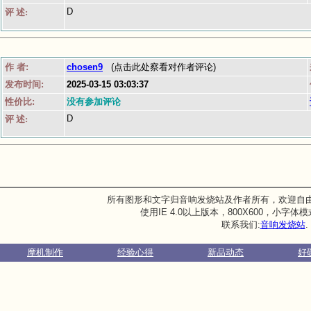
D
评 述:
作 者:
chosen9
(点击此处察看对作者评论)
发布时间:
2025-03-15 03:03:37
性价比:
没有参加评论
D
评 述:
所有图形和文字归音响发烧站及作者所有，欢迎自
使用IE 4.0以上版本，800X600，小字
联系我们:
音响发烧站
.
摩机制作
经验心得
新品动态
好